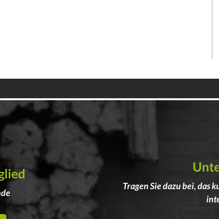
Unte
glied
Tragen Sie dazu bei, das k
nde
int