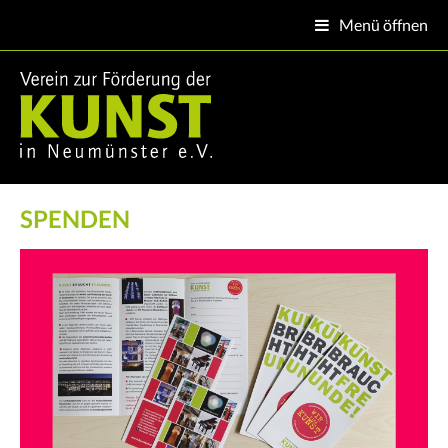
Menü öffnen

Startseite
Verein
Projekte
SPENDEN
Aktuelles
Termine
Kontakt
Impressum
Mitgliedsber