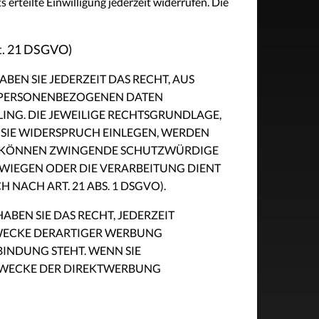
 erteilte Einwilligung jederzeit widerrufen. Die
rt. 21 DSGVO)
BEN SIE JEDERZEIT DAS RECHT, AUS
ER PERSONENBEZOGENEN DATEN
LING. DIE JEWEILIGE RECHTSGRUNDLAGE,
 SIE WIDERSPRUCH EINLEGEN, WERDEN
WIR KÖNNEN ZWINGENDE SCHUTZWÜRDIGE
RWIEGEN ODER DIE VERARBEITUNG DIENT
ACH ART. 21 ABS. 1 DSGVO).
BEN SIE DAS RECHT, JEDERZEIT
ZWECKE DERARTIGER WERBUNG
BINDUNG STEHT. WENN SIE
ZWECKE DER DIREKTWERBUNG