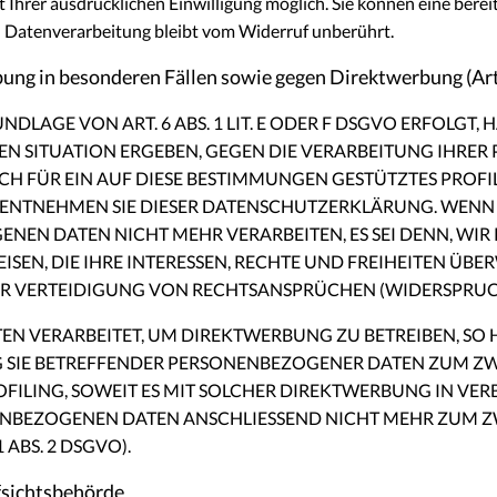
hrer ausdrücklichen Einwilligung möglich. Sie können eine bereits
n Datenverarbeitung bleibt vom Widerruf unberührt.
ung in besonderen Fällen sowie gegen Direktwerbung (A
AGE VON ART. 6 ABS. 1 LIT. E ODER F DSGVO ERFOLGT, HA
REN SITUATION ERGEBEN, GEGEN DIE VERARBEITUNG IHR
CH FÜR EIN AUF DIESE BESTIMMUNGEN GESTÜTZTES PROFI
 ENTNEHMEN SIE DIESER DATENSCHUTZERKLÄRUNG. WENN
ENEN DATEN NICHT MEHR VERARBEITEN, ES SEI DENN, 
SEN, DIE IHRE INTERESSEN, RECHTE UND FREIHEITEN ÜBE
VERTEIDIGUNG VON RECHTSANSPRÜCHEN (WIDERSPRUCH N
 VERARBEITET, UM DIREKTWERBUNG ZU BETREIBEN, SO HA
G SIE BETREFFENDER PERSONENBEZOGENER DATEN ZUM 
ROFILING, SOWEIT ES MIT SOLCHER DIREKTWERBUNG IN VER
ENBEZOGENEN DATEN ANSCHLIESSEND NICHT MEHR ZUM 
ABS. 2 DSGVO).
sichts­behörde