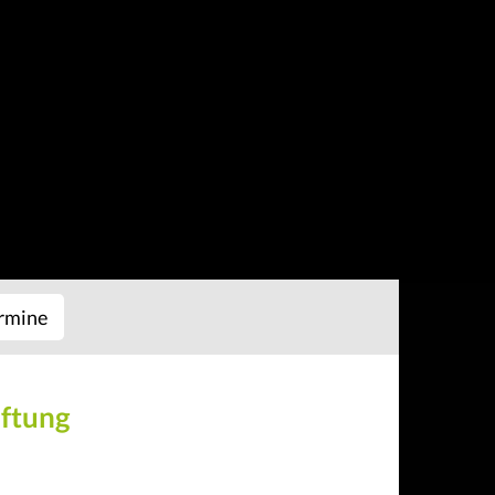
rmine
iftung