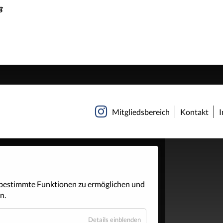
g
Navigation
Mitgliedsbereich
Kontakt
überspringen
 bestimmte Funktionen zu ermöglichen und
n.
Details einblenden